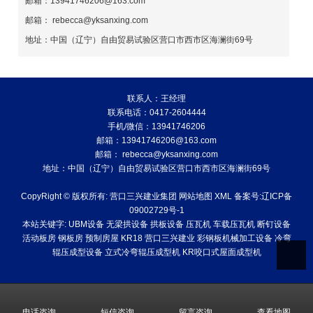
邮箱：13941746206@163.com
邮箱： rebecca@yksanxing.com
地址：中国（辽宁）自由贸易试验区营口市西市区海澜街69号
联系人：王经理
联系电话：0417-2604444
手机/微信：13941746206
邮箱：13941746206@163.com
邮箱： rebecca@yksanxing.com
地址：中国（辽宁）自由贸易试验区营口市西市区海澜街69号
CopyRight © 版权所有:
营口三兴建业集团
网站地图
XML
备案号:
辽ICP备
09002729号-1
本站关键字:
UBM设备
无梁拱设备
拱板设备
压瓦机
车载压瓦机
断钉设备
活动板房
钢板房
预制房屋
KR18
营口三兴建业
彩钢板机械加工设备
冷弯
辊压成型设备
立式冷弯辊压成型机
KR咬口式屋面成型机
电话咨询
短信咨询
留言咨询
查看地图