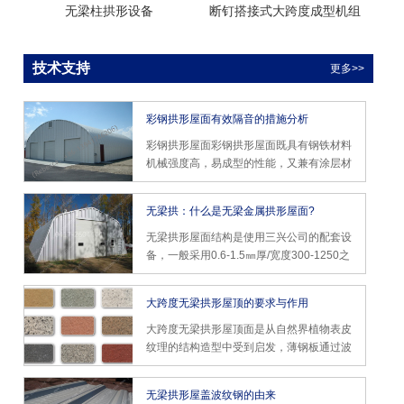
无梁柱拱形设备
断钉搭接式大跨度成型机组
技术支持
更多>>
彩钢拱形屋面有效隔音的措施分析
彩钢拱形屋面彩钢拱形屋面既具有钢铁材料
机械强度高，易成型的性能，又兼有涂层材
料良好的装饰性和耐腐蚀性。然而彩钢拱形
屋面活动房会出现不同程度的隔音不好的现
无梁拱：什么是无梁金属拱形屋面?
象，面对这种情况该如何解决呢?
无梁拱形屋面结构是使用三兴公司的配套设
备，一般采用0.6-1.5㎜厚/宽度300-1250之
间的彩涂成卷钢板为原料，经过压板、锁
边、吊装后成型的大跨度屋面结构。它设计
大跨度无梁拱形屋顶的要求与作用
施工周期短、投资少、施工快，广泛适用于
军事设施、体育场馆、工业厂房、仓储库
大跨度无梁拱形屋顶面是从自然界植物表皮
房、车库、机库等。
纹理的结构造型中受到启发，薄钢板通过波
纹加强强度，从而作成较大跨度结构的屋面
板。
无梁拱形屋盖波纹钢的由来