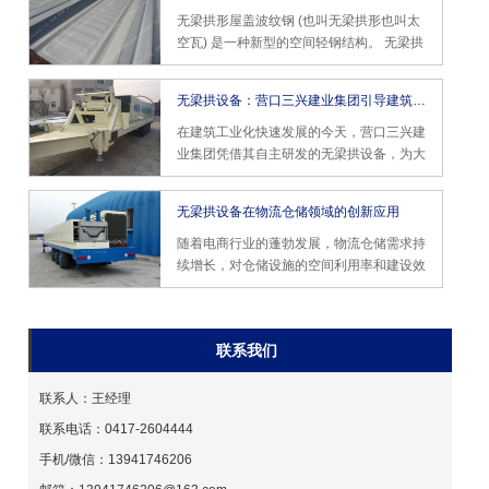
无梁拱形屋盖波纹钢 (也叫无梁拱形也叫太
空瓦) 是一种新型的空间轻钢结构。 无梁拱
形屋盖波纹钢的由来：在四十年代，美国的
一些结构师们从自然界植物表皮纹理的结构
无梁拱设备：营口三兴建业集团引导建筑工业化新浪潮
造型中受到启发，采用各种科学方法研究极
薄的材料通过波纹达到加劲的效果，从而发
在建筑工业化快速发展的今天，营口三兴建
现制成较大跨度结构的方法。
业集团凭借其自主研发的无梁拱设备，为大
跨度建筑领域带来了革命性的解决方案。作
为国内较早涉足冷弯辊压成型设备制造的企
无梁拱设备在物流仓储领域的创新应用
业，营口三兴建业集团自 1992 年成立以
来，始终专注于无梁拱设备的研发与生产，
随着电商行业的蓬勃发展，物流仓储需求持
产品涵盖 K-span 拱形屋面板成形机组、无
续增长，对仓储设施的空间利用率和建设效
梁柱拱形屋面板成型机组等多种类型，广泛
率提出了更高要求。营口三兴建业集团的无
应用于工业厂房、仓储物流、体育场馆等领
梁拱设备凭借其独特的技术优势，成为物流
域。
仓储领域的理想选择。该设备采用无梁柱设
联系我们
计，可实现 7.2 米的净高和 85% 的空间利
用率，相比传统钢结构仓库提升了 25% 的
仓储容量，为企业带来了更高的经济效益。
联系人：王经理
联系电话：0417-2604444
手机/微信：13941746206