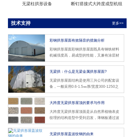
无梁柱拱形设备
断钉搭接式大跨度成型机组
技术支持
更多>>
彩钢拱形屋面有效隔音的措施分析
彩钢拱形屋面彩钢拱形屋面既具有钢铁材料
机械强度高，易成型的性能，又兼有涂层材
料良好的装饰性和耐腐蚀性。然而彩钢拱形
屋面活动房会出现不同程度的隔音不好的现
无梁拱：什么是无梁金属拱形屋面?
象，面对这种情况该如何解决呢?
无梁拱形屋面结构是使用三兴公司的配套设
备，一般采用0.6-1.5㎜厚/宽度300-1250之
间的彩涂成卷钢板为原料，经过压板、锁
边、吊装后成型的大跨度屋面结构。它设计
大跨度无梁拱形屋顶的要求与作用
施工周期短、投资少、施工快，广泛适用于
军事设施、体育场馆、工业厂房、仓储库
大跨度无梁拱形屋顶面是从自然界植物表皮
房、车库、机库等。
纹理的结构造型中受到启发，薄钢板通过波
纹加强强度，从而作成较大跨度结构的屋面
板。
无梁拱形屋盖波纹钢的由来