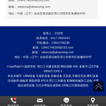
邮箱：13941746206@163.com
邮箱： rebecca@yksanxing.com
地址：中国（辽宁）自由贸易试验区营口市西市区海澜街69号
联系人：王经理
联系电话：0417-2604444
手机/微信：13941746206
邮箱：13941746206@163.com
邮箱： rebecca@yksanxing.com
地址：中国（辽宁）自由贸易试验区营口市西市区海澜街69号
CopyRight © 版权所有:
营口三兴建业集团
网站地图
XML
备案号:
辽ICP备
09002729号-1
本站关键字:
UBM设备
无梁拱设备
拱板设备
压瓦机
车载压瓦机
断钉设备
活动板房
钢板房
预制房屋
KR18
营口三兴建业
彩钢板机械加工设备
冷弯
辊压成型设备
立式冷弯辊压成型机
KR咬口式屋面成型机
电话咨询
短信咨询
留言咨询
查看地图