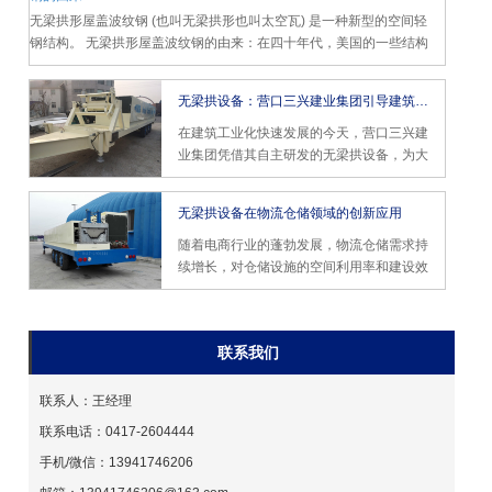
无梁拱形屋盖波纹钢 (也叫无梁拱形也叫太空瓦) 是一种新型的空间轻
钢结构。 无梁拱形屋盖波纹钢的由来：在四十年代，美国的一些结构
师们从自然界植物表皮纹理的结构造型中受到启发，采用各种科学方
法研究极薄的材料通过波纹达到加劲的效果，从而发现制成较大跨度
无梁拱设备：营口三兴建业集团引导建筑工业化新浪潮
结构的方法。
在建筑工业化快速发展的今天，营口三兴建
业集团凭借其自主研发的无梁拱设备，为大
跨度建筑领域带来了革命性的解决方案。作
为国内较早涉足冷弯辊压成型设备制造的企
无梁拱设备在物流仓储领域的创新应用
业，营口三兴建业集团自 1992 年成立以
来，始终专注于无梁拱设备的研发与生产，
随着电商行业的蓬勃发展，物流仓储需求持
产品涵盖 K-span 拱形屋面板成形机组、无
续增长，对仓储设施的空间利用率和建设效
梁柱拱形屋面板成型机组等多种类型，广泛
率提出了更高要求。营口三兴建业集团的无
应用于工业厂房、仓储物流、体育场馆等领
梁拱设备凭借其独特的技术优势，成为物流
域。
仓储领域的理想选择。该设备采用无梁柱设
联系我们
计，可实现 7.2 米的净高和 85% 的空间利
用率，相比传统钢结构仓库提升了 25% 的
仓储容量，为企业带来了更高的经济效益。
联系人：王经理
联系电话：0417-2604444
手机/微信：13941746206