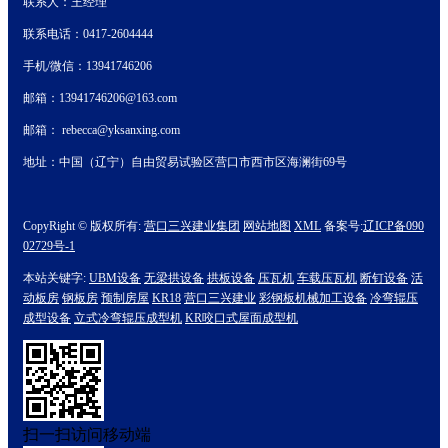
联系人：王经理
联系电话：0417-2604444
手机/微信：13941746206
邮箱：13941746206@163.com
邮箱： rebecca@yksanxing.com
地址：中国（辽宁）自由贸易试验区营口市西市区海澜街69号
CopyRight © 版权所有:
营口三兴建业集团
网站地图
XML
备案号:
辽ICP备090
02729号-1
本站关键字:
UBM设备
无梁拱设备
拱板设备
压瓦机
车载压瓦机
断钉设备
活
动板房
钢板房
预制房屋
KR18
营口三兴建业
彩钢板机械加工设备
冷弯辊压
成型设备
立式冷弯辊压成型机
KR咬口式屋面成型机
扫一扫访问移动端