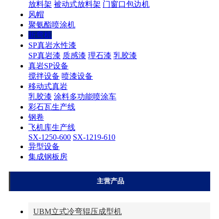
放料架
被动式放料架
门窗口包边机
风帽
聚氨酯喷涂机
折弯机
SP真岩水性漆
SP真岩漆
质感漆
理石漆
乳胶漆
真岩SP设备
搅拌设备
喷漆设备
移动式真岩
乳胶漆
涂料多功能喷涂车
彩石瓦生产线
钢卷
飞机库生产线
SX-1250-600
SX-1219-610
异型设备
集成钢板房
主营产品
UBM立式冷弯辊压成型机