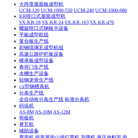
大跨度屋面板成型机
UCM-120
UCM-1000-550
UCM-240
UCM-1000-680
KR咬口式屋面成型机
SX-KR-18
SX-KR-24
SX-KR-163
SX-KR-476
螺旋咬口式钢板仓设备
平板成型机组
复合板生产线
彩钢琉璃瓦成型机组
高速公路护栏板设备
楼承板成型设备
卷帘门生产线
水槽生产设备
轻钢龙骨生产线
c/z型钢檩条机
分条生产线
全自动收分条生产线
标准分条机
码垛机
AS-8M
AS-10M
AS-12M
剪板机
脊瓦机
辅助设备
弯管机
拱形屋面山墙打弯机
升降机
液压放料架
电