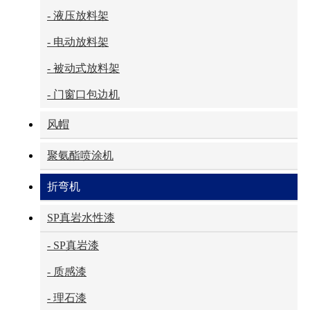
- 液压放料架
- 电动放料架
- 被动式放料架
- 门窗口包边机
风帽
聚氨酯喷涂机
折弯机
SP真岩水性漆
- SP真岩漆
- 质感漆
- 理石漆