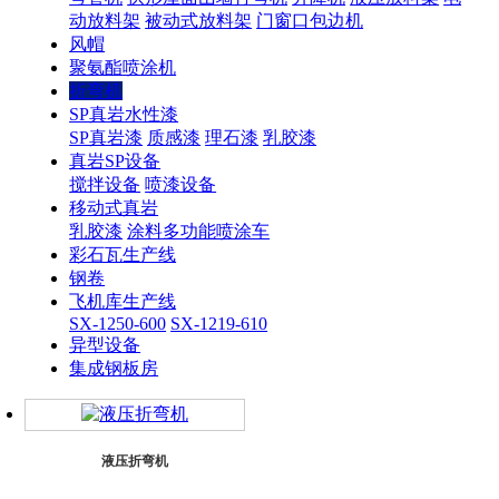
动放料架
被动式放料架
门窗口包边机
风帽
聚氨酯喷涂机
折弯机
SP真岩水性漆
SP真岩漆
质感漆
理石漆
乳胶漆
真岩SP设备
搅拌设备
喷漆设备
移动式真岩
乳胶漆
涂料多功能喷涂车
彩石瓦生产线
钢卷
飞机库生产线
SX-1250-600
SX-1219-610
异型设备
集成钢板房
液压折弯机