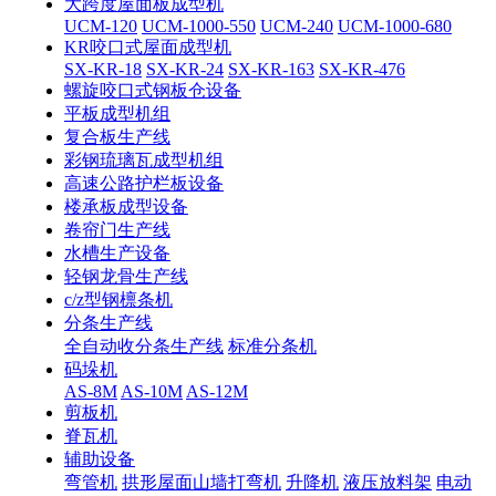
大跨度屋面板成型机
UCM-120
UCM-1000-550
UCM-240
UCM-1000-680
KR咬口式屋面成型机
SX-KR-18
SX-KR-24
SX-KR-163
SX-KR-476
螺旋咬口式钢板仓设备
平板成型机组
复合板生产线
彩钢琉璃瓦成型机组
高速公路护栏板设备
楼承板成型设备
卷帘门生产线
水槽生产设备
轻钢龙骨生产线
c/z型钢檩条机
分条生产线
全自动收分条生产线
标准分条机
码垛机
AS-8M
AS-10M
AS-12M
剪板机
脊瓦机
辅助设备
弯管机
拱形屋面山墙打弯机
升降机
液压放料架
电动